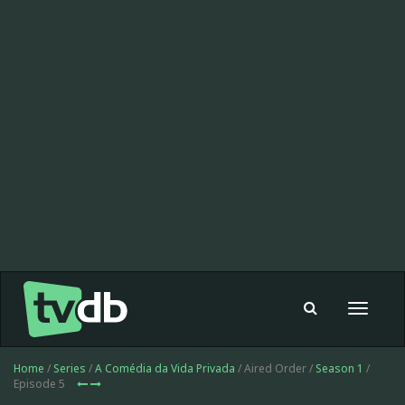
Toggle
navigat
Home
/
Series
/
A Comédia da Vida Privada
/ Aired Order /
Season 1
/
Episode 5