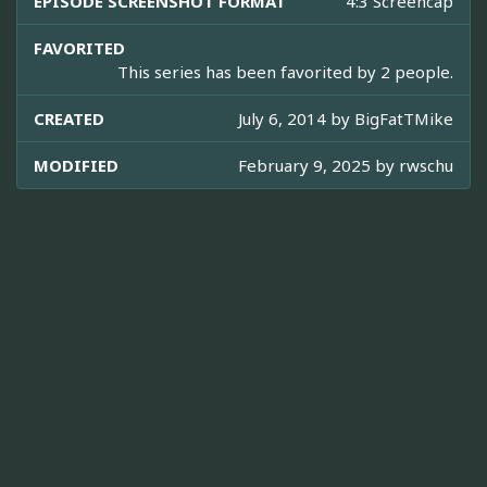
EPISODE SCREENSHOT FORMAT
4:3 Screencap
FAVORITED
This series has been favorited by 2 people.
CREATED
July 6, 2014 by
BigFatTMike
MODIFIED
February 9, 2025 by
rwschu