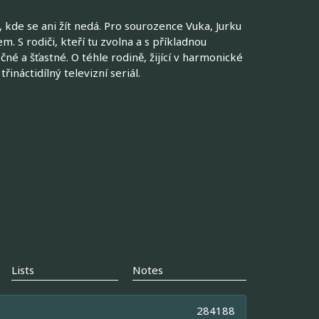
 kde se ani žít nedá. Pro sourozence Vuka, Jurku
 S rodiči, kteří tu zvolna a s příkladnou
čné a šťastné. O téhle rodině, žijící v harmonické
ináctidílný televizní seriál.
Lists
Notes
284188