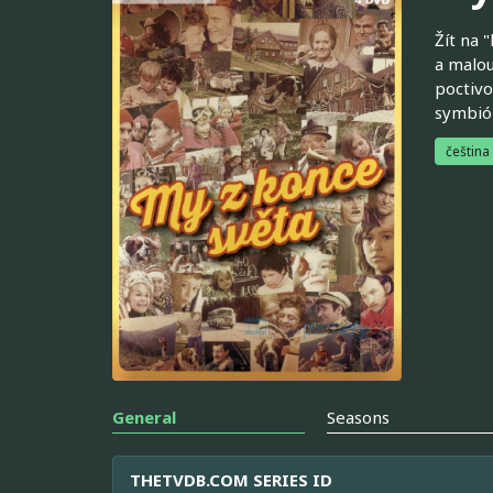
Žít na 
a malou
poctivo
symbióz
čeština
General
Seasons
THETVDB.COM SERIES ID