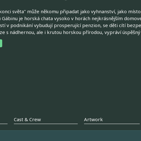
"konci světa" může někomu připadat jako vyhnanství, jako místo,
 Gábinu je horská chata vysoko v horách nejkrásnějším domovem.
stí v podnikání vybudují prosperující penzion, se děti cítí bezpe
e s nádhernou, ale i krutou horskou přírodou, vypráví úspěšný tř
Cast & Crew
Artwork