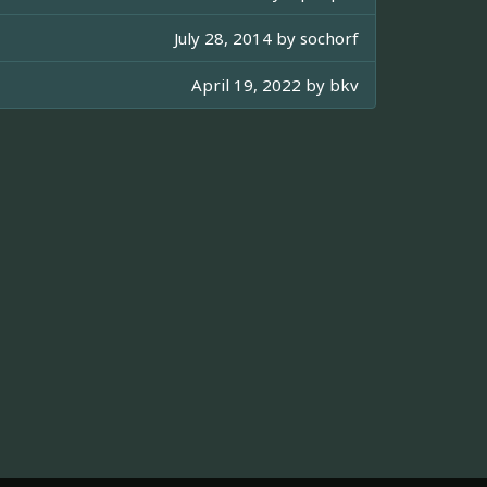
July 28, 2014 by
sochorf
April 19, 2022 by
bkv