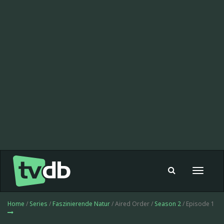
Toggle
navigat
Home
/
Series
/
Faszinierende Natur
/ Aired Order /
Season 2
/ Episode 1