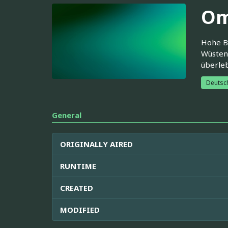
Om
Hohe B
Wüstene
überle
Deutsc
General
ORIGINALLY AIRED
RUNTIME
CREATED
MODIFIED