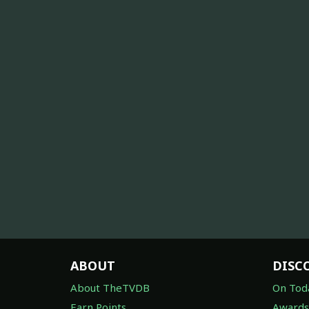
ABOUT
DISC
About TheTVDB
On Tod
Earn Points
Awards