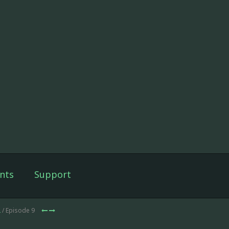
nts
Support
2
/ Episode 9