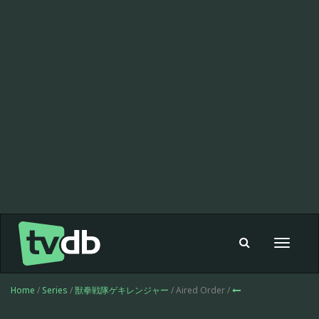
Toggle
navigat
Home
/
Series
/
獣拳戦隊ゲキレンジャー
/ Aired Order /