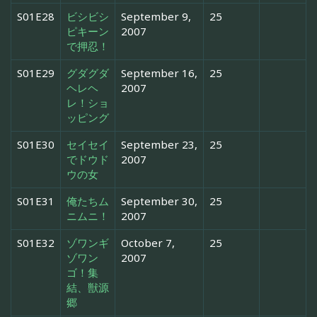
S01E28
ビシビシ
September 9,
25
ピキーン
2007
で押忍！
S01E29
グダグダ
September 16,
25
ヘレヘ
2007
レ！ショ
ッピング
S01E30
セイセイ
September 23,
25
でドウド
2007
ウの女
S01E31
俺たちム
September 30,
25
ニムニ！
2007
S01E32
ゾワンギ
October 7,
25
ゾワン
2007
ゴ！集
結、獣源
郷