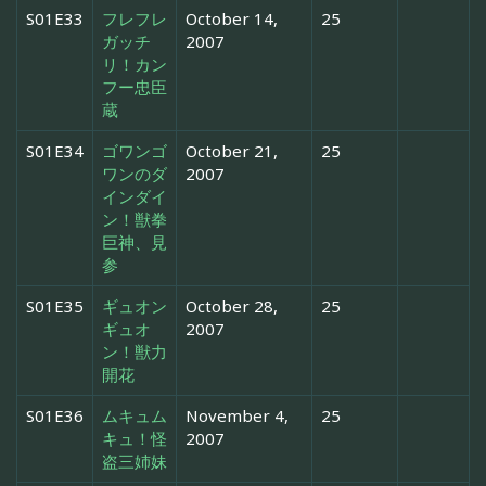
S01E33
フレフレ
October 14,
25
ガッチ
2007
リ！カン
フー忠臣
蔵
S01E34
ゴワンゴ
October 21,
25
ワンのダ
2007
インダイ
ン！獣拳
巨神、見
参
S01E35
ギュオン
October 28,
25
ギュオ
2007
ン！獣力
開花
S01E36
ムキュム
November 4,
25
キュ！怪
2007
盗三姉妹