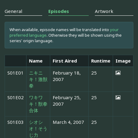
General
Episodes
Artwork
When available, episode names will be translated into
your
preferred language
. Otherwise they will be shown using the
series' origin language.
Name
First Aired
Runtime
Image
S01E01
ニキニ
February 18,
25
キ！激獣
2007
拳
S01E02
ワキワ
February 25,
25
キ！獣拳
2007
合体
S01E03
シオシ
March 4, 2007
25
オ！そう
じ力