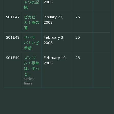
ャワの記
2008
憶
S01E47
ピカピ
January 27,
25
カ！俺の
2008
道
S01E48
サバサ
February 3,
25
バ！いざ
2008
拳断
S01E49
ズンズ
February 10,
25
ン！獣拳
2008
は、ずっ
と…
series
finale