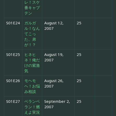
レ！スケ
番キャプ
テン
S01E24
ガルガ
August 12,
25
ル！なん
2007
てこっ
た、弟
が！？
S01E25
ヒネヒ
August 19,
25
ネ！俺だ
2007
けの紫激
気
S01E26
モヘモ
August 26,
25
ヘ！お悩
2007
み相談
S01E27
ベランベ
September 2,
25
ラン！燃
2007
えよ実況