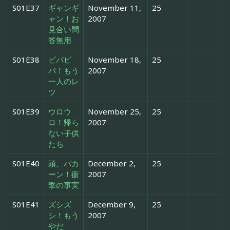
S01E37
ギャンギ
November 11,
25
ャン！お
2007
見合い問
答無用
S01E38
ビバビ
November 18,
25
バ！もう
2007
一人のレ
ツ
S01E39
ウロウ
November 25,
25
ロ！帰ら
2007
ない子供
たち
S01E40
頭、バカ
December 2,
25
ーン！衝
2007
撃の事実
S01E41
ズシズ
December 9,
25
シ！もう
2007
やだ