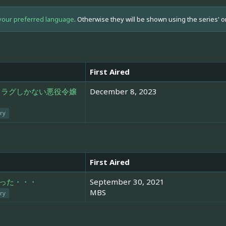
your preferred language
. Otherwise they will be shown using the series' o
First Aired
フラグしかない悪役令嬢
December 8, 2023
ory
First Aired
った・・・
September 30, 2021
MBS
ory