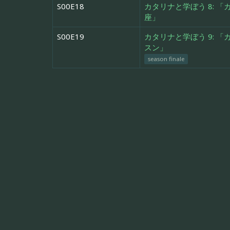
S00E18
カタリナと学ぼう 8: 
座」
S00E19
カタリナと学ぼう 9: 
スン」
season finale