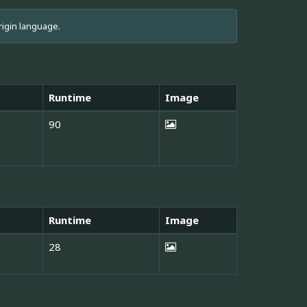
rigin language.
Runtime
Image
90
Runtime
Image
28