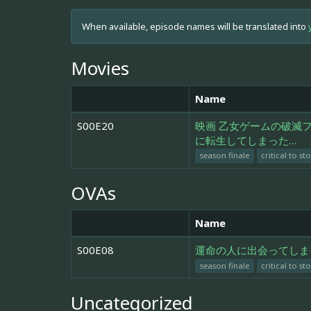
When available, episode names will be translated into
Movies
Name
S00E20
映画 乙女ゲームの破滅
に転生してしまった…
season finale
critical to st
OVAs
Name
S00E08
運命の人に出会ってしま
season finale
critical to st
Uncategorized