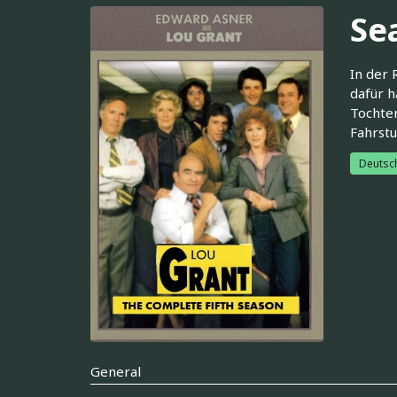
Se
In der 
dafür h
Tochter
Fahrstu
Deutsc
General