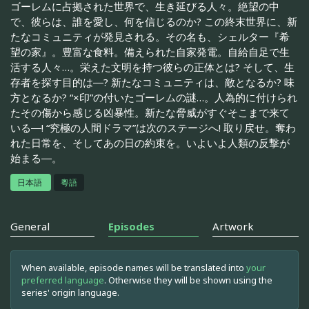
ゴーレムに占拠された世界で、生き延びる人々。絶望の中
で、彼らは、誰を愛し、何を信じるのか? この終末世界に、新
たなコミュニティが発見される。その名も、シェルター『希
望の家』。豊富な食料。備えられた自家発電。自給自足で生
活する人々…。栄えた文明を持つ彼らの正体とは? そして、生
存者を探す目的は―? 新たなコミュニティは、敵となるか? 味
方となるか? “×印”の付いたゴーレムの謎…。人為的に付けられ
たその傷から感じる凶暴性。新たな脅威がすぐそこまで来て
いる―! “究極の人間ドラマ”は次のステージへ! 取り戻せ。奪わ
れた日常を、そしてあの日の約束を。いよいよ人類の反撃が
始まる―。
日本語
粵語
General
Episodes
Artwork
When available, episode names will be translated into
your
preferred language
. Otherwise they will be shown using the
series' origin language.