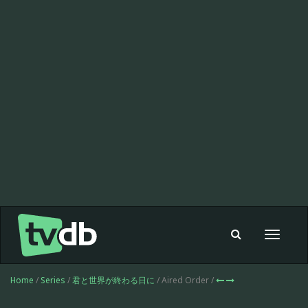
Toggle
navigat
Home
/
Series
/
君と世界が終わる日に
/ Aired Order /