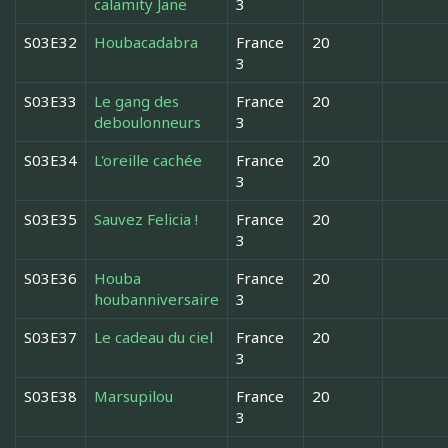
calamity Jane
3
S03E32
Houbacadabra
France
20
3
S03E33
Le gang des
France
20
deboulonneurs
3
S03E34
L'oreille cachée
France
20
3
S03E35
Sauvez Felicia !
France
20
3
S03E36
Houba
France
20
houbanniversaire
3
S03E37
Le cadeau du ciel
France
20
3
S03E38
Marsupilou
France
20
3