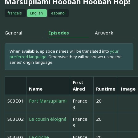
Marsupilami Hoobah Hoobah Hop!
français
English
español
General
Episodes
Artwork
When available, episode names will be translated into
your
preferred language
. Otherwise they will be shown using the
series' origin language.
First
Name
Aired
Runtime
Image
S03E01
Fort Marsupilami
France
20
3
S03E02
Le cousin éloigné
France
20
3
S03E03
La cloche
France
20