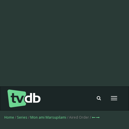
Toggle
navigat
Home
/
Series
/
Mon ami Marsupilami
/ Aired Order /