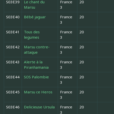
S03E39
Le chant du
France
20
Marsu
3
S03E40
Bébé jaguar
France
20
3
S03E41
Tous des
France
20
legumes
3
S03E42
Marsu contre-
France
20
attaque
3
S03E43
Alerte à la
France
20
Piranhamania
3
S03E44
SOS Palombie
France
20
3
S03E45
Marsu ce Heros
France
20
3
S03E46
Delicieuse Ursula
France
20
3