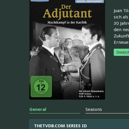
Juan Tó
sich al
30 Jahr
den neu
Zukunft
Erneuer
Deutsc
General
Seasons
THETVDB.COM SERIES ID