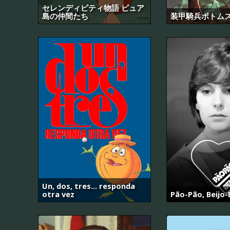
セレンディピティ物語 ピュア
島の仲間たち
装甲騎兵ボトム
Un, dos, tres... responda
otra vez
Pão-Pão, Beijo-