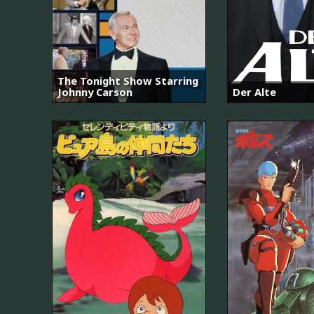
The Tonight Show Starring
Johnny Carson
Der Alte