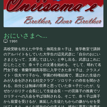
おにいさまへ…
1991
高校受験を控えた中学生・御苑生奈々子は、進学教室で講師
のアルバイトをしていた大学生の辺見武彦に「自分のおにい
さまとなって、文通してほしい」と申し出る。武彦はこれに
応じたことで、奈々子との文通を始める。 そして、晴れて名
門女子校・青蘭学園高等部に入学できた奈々子は、クラスメ
イト・信夫マリ子から、学園の特権組織で、選ばれた生徒の
みが入会を許される社交クラブ・ソロリティの存在を聞かさ
れる。自分とは無縁の世界と思っていた奈々子だったが、な
ぜかソロリティ会長にして生徒会長・一の宮蕗子の推薦でソ
ロリティへの入会を半ば強制される。そこで、奈々子は蕗子
から寵愛を受けるが、嫉妬した生徒たちからの嫌がらせを受
けてしまう。そんな彼女の心の支えは、彼女に異常に執着す