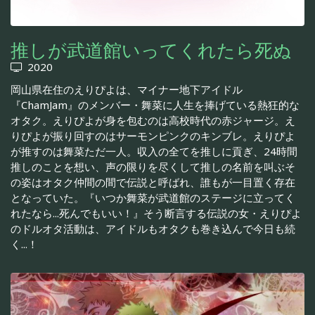
推しが武道館いってくれたら死ぬ
2020
岡山県在住のえりぴよは、マイナー地下アイドル
『ChamJam』のメンバー・舞菜に人生を捧げている熱狂的な
オタク。えりぴよが身を包むのは高校時代の赤ジャージ。え
りぴよが振り回すのはサーモンピンクのキンブレ。えりぴよ
が推すのは舞菜ただ一人。収入の全てを推しに貢ぎ、24時間
推しのことを想い、声の限りを尽くして推しの名前を叫ぶそ
の姿はオタク仲間の間で伝説と呼ばれ、誰もが一目置く存在
となっていた。『いつか舞菜が武道館のステージに立ってく
れたなら...死んでもいい！』そう断言する伝説の女・えりぴよ
のドルオタ活動は、アイドルもオタクも巻き込んで今日も続
く...！