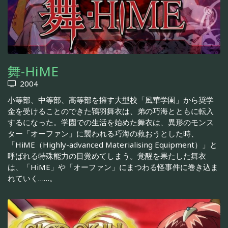
舞-HiME
2004
小等部、中等部、高等部を擁す大型校「風華学園」から奨学
金を受けることのできた鴇羽舞衣は、弟の巧海とともに転入
するになった。学園での生活を始めた舞衣は、異形のモンス
ター「オーファン」に襲われる巧海の救おうとした時、
「HiME（Highly-advanced Materialising Equipment）」と
呼ばれる特殊能力の目覚めてしまう。覚醒を果たした舞衣
は、「HiME」や「オーファン」にまつわる怪事件に巻き込ま
れていく……。