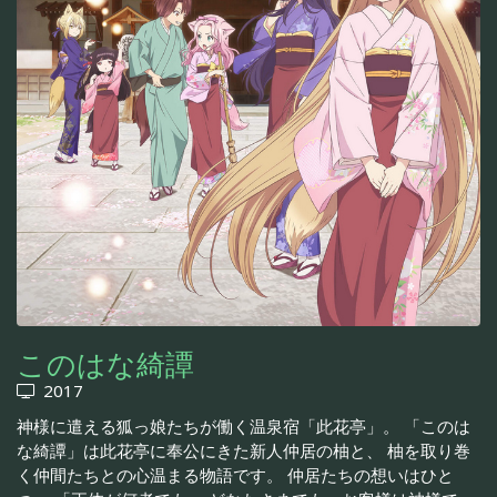
このはな綺譚
2017
神様に遣える狐っ娘たちが働く温泉宿「此花亭」。 「このは
な綺譚」は此花亭に奉公にきた新人仲居の柚と、 柚を取り巻
く仲間たちとの心温まる物語です。 仲居たちの想いはひと