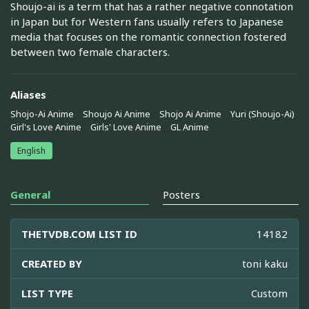
Shoujo-ai is a term that has a rather negative connotation
in Japan but for Western fans usually refers to Japanese
media that focuses on the romantic connection fostered
between two female characters.
Aliases
Shojo-Ai Anime
Shoujo Ai Anime
Shojo Ai Anime
Yuri (Shoujo-Ai)
Girl's Love Anime
Girls' Love Anime
GL Anime
English
General
Posters
THETVDB.COM LIST ID
14182
CREATED BY
toni kaku
LIST TYPE
Custom