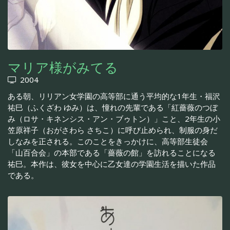
マリア様がみてる
2004
ある朝、リリアン女学園の高等部に通う平均的な1年生・福沢
祐巳（ふくざわ ゆみ）は、憧れの先輩である「紅薔薇のつぼ
み（ロサ・キネンシス・アン・ブゥトン）」こと、2年生の小
笠原祥子（おがさわら さちこ）に呼び止められ、制服の身だ
しなみを正される。このことをきっかけに、高等部生徒会
「山百合会」の本部である「薔薇の館」を訪れることになる
祐巳。本作は、彼女を中心に乙女達の学園生活を描いた作品
である。