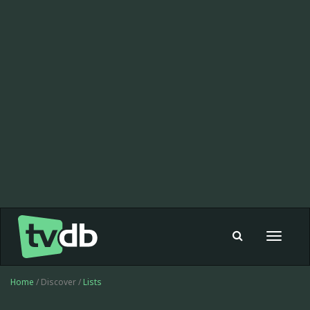
Toggle
navigat
Home
/ Discover /
Lists