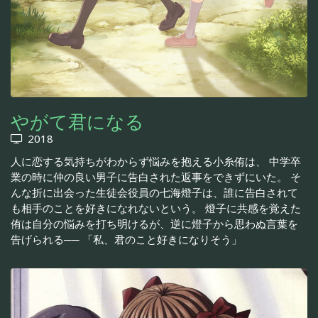
やがて君になる
2018
人に恋する気持ちがわからず悩みを抱える小糸侑は、 中学卒
業の時に仲の良い男子に告白された返事をできずにいた。 そ
んな折に出会った生徒会役員の七海燈子は、誰に告白されて
も相手のことを好きになれないという。 燈子に共感を覚えた
侑は自分の悩みを打ち明けるが、逆に燈子から思わぬ言葉を
告げられる── 「私、君のこと好きになりそう」