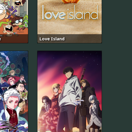
e
Love Island