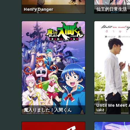
Henry Danger
仙王的日常生活
Until We Meet A
魔入りました！入間くん
แดง