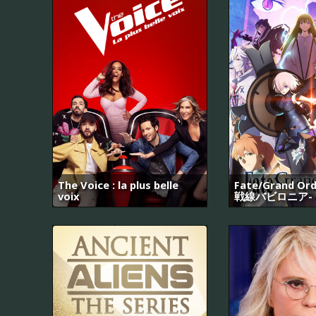
The Voice : la plus belle
Fate/Grand O
voix
戦線バビロニア-