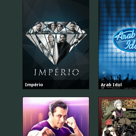
Império
Arab Idol