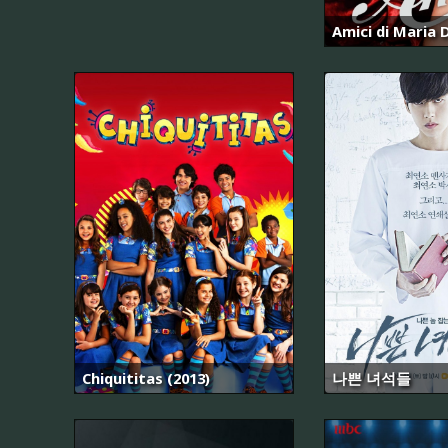
Amici di Maria D
Chiquititas (2013)
나쁜 녀석들