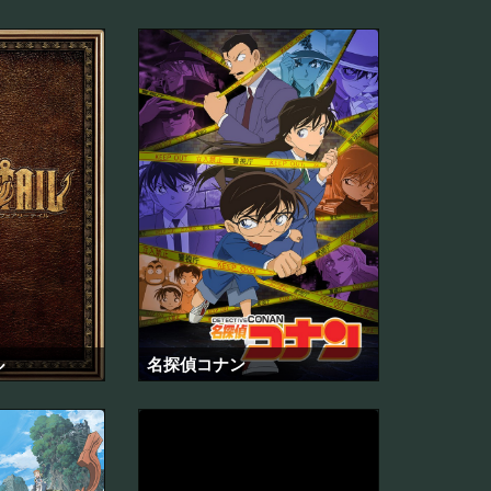
ル
名探偵コナン