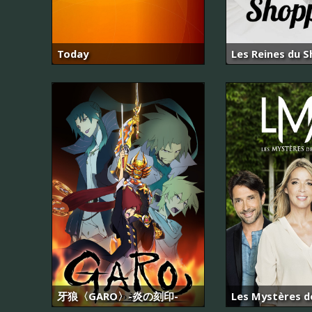
Today
Les Reines du 
牙狼〈GARO〉-炎の刻印-
Les Mystères d