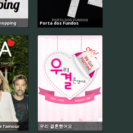
Shopping
Porta dos Fundos
e l'amour
우리 결혼했어요