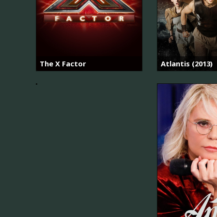
미
녀
의
The X Factor
Atlantis (2013)
탄
생