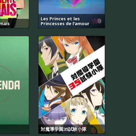
Les Princes et les
mais
Princesses de l'amour
対魔導学園35試験小隊