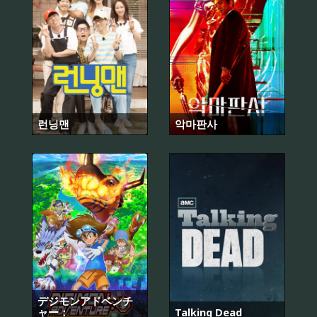
런닝맨
악마판사
デジモンアドベンチ
ャー：
Talking Dead