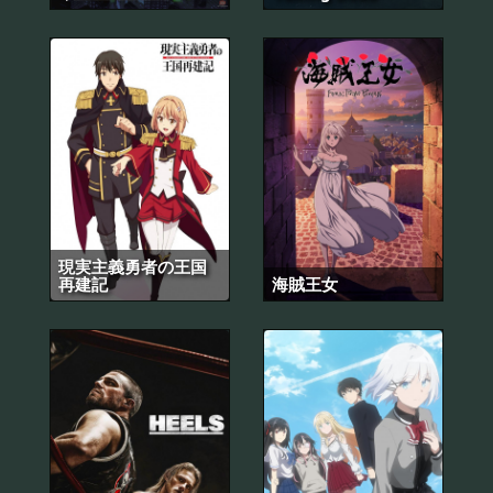
現実主義勇者の王国
再建記
海賊王女