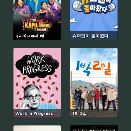
द कपिल शर्मा शो
슈퍼맨이 돌아왔다
Work in Progress
1박 2일