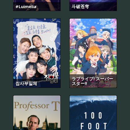
#Luimelia
斗破苍穹
ラブライブ! スーパー
집사부일체
スター!!